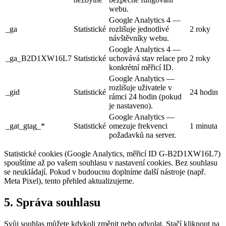
webu.
Google Analytics 4 —
_ga
Statistické
rozlišuje jednotlivé
2 roky
návštěvníky webu.
Google Analytics 4 —
_ga_B2D1XW16L7
Statistické
uchovává stav relace pro
2 roky
konkrétní měřicí ID.
Google Analytics —
rozlišuje uživatele v
_gid
Statistické
24 hodin
rámci 24 hodin (pokud
je nastaveno).
Google Analytics —
_gat_gtag_*
Statistické
omezuje frekvenci
1 minuta
požadavků na server.
Statistické cookies (Google Analytics, měřicí ID G-B2D1XW16L7)
spouštíme až po vašem souhlasu v nastavení cookies. Bez souhlasu
se neukládají. Pokud v budoucnu doplníme další nástroje (např.
Meta Pixel), tento přehled aktualizujeme.
5. Správa souhlasu
Svůj souhlas můžete kdykoli změnit nebo odvolat. Stačí kliknout na