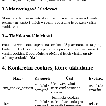
3.3 Marketingové / sledovací
Slouží k vytváření uživatelských profilů a zobrazování relevantní
reklamy na tomto i jiných webech. Spouštíme je pouze s vaším
souhlasem.
3.4 Tlačítka sociálních sítí
Pokud na webu odkazujeme na sociální sítě (Facebook, Instagram,
LinkedIn, TikTok), může jejich obsah po vašem souhlasu umístit
vlastní cookies. Doporučujeme přečíst si jejich vlastní zásady
ochrany osobních údajů.
4. Konkrétní cookies, které ukládáme
Název
Kategorie
Účel
Expirace
Uchovává vámi
Funkční /
trvalé (do
ami_cookie_consent
nastavený souhlas s
nezbytné
smazání)
cookies.
Technické cookies
Funkční /
našeho backendu pro
sb-*
relace
nezbytné
bezpečné fungování